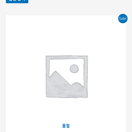
변형이
평가됨
~396,000원
이
상품에
Sale!
있습니다.
상품
페이지에서
옵션을
선택할
수
있습니다.
품절