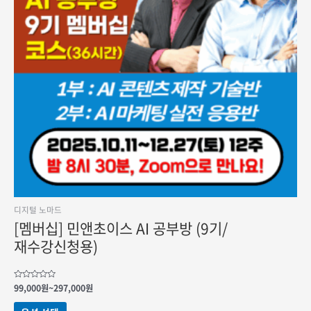
디지털 노마드
[멤버십] 민앤초이스 AI 공부방 (9기/
재수강신청용)
가격
5
99,000
원
~
297,000
원
중에서
범위:
0
여러
99,000원
로