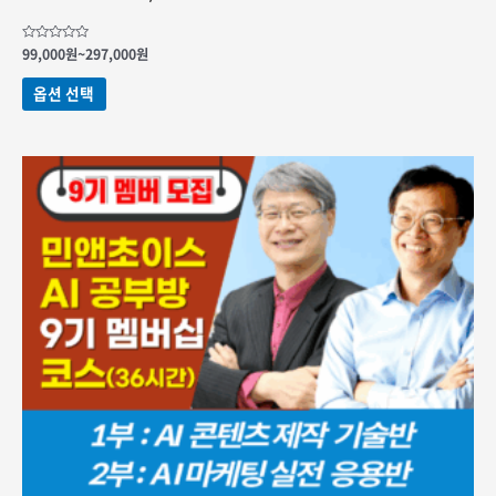
가격
5
99,000
원
~
297,000
원
중에서
범위:
0
여러
99,000원
로
옵션 선택
변형이
평가됨
~297,000원
이
상품에
있습니다.
상품
페이지에서
옵션을
선택할
수
있습니다.