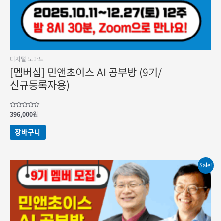
디지털 노마드
[멤버십] 민앤초이스 AI 공부방 (9기/
신규등록자용)
5
396,000
원
중에서
0
로
장바구니
평가됨
Sale!