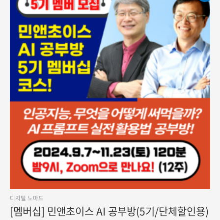
상품
페이지에서
옵션을
선택할
수
있습니다.
디지털 노마드
[멤버십] 민앤초이스 AI 공부방(5기/단체할인용)