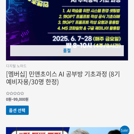
품절
디지털 노마드
[멤버십] 민앤초이스 AI 공부방 기초과정 (8기
예비자용/30명 한정)
가격
5
0
원
~
99,000
원
중에서
범위:
0
여러
0원
로
옵션 선택
변형이
평가됨
~99,000원
이
상품에
Sale!
있습니다.