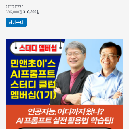
원래
현재
5
396,000
원
316,800
원
중에서
가격:
가격:
0
396,000원.
316,800원.
로
장바구니
평가됨