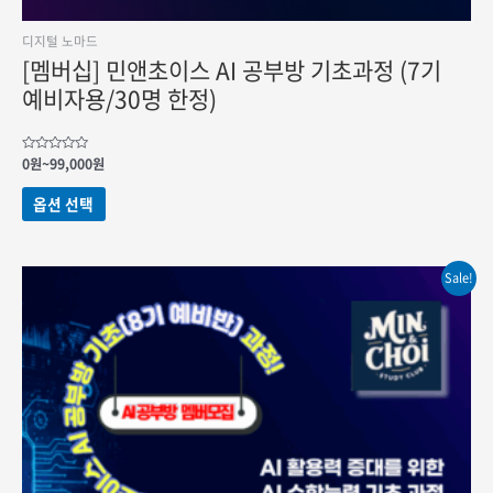
디지털 노마드
[멤버십] 민앤초이스 AI 공부방 기초과정 (7기
예비자용/30명 한정)
가격
5
0
원
~
99,000
원
중에서
범위:
0
여러
0원
로
옵션 선택
변형이
평가됨
~99,000원
이
상품에
Sale!
있습니다.
상품
페이지에서
옵션을
선택할
수
있습니다.