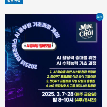
옵션 선택
변형이
평가됨
~297,000원
이
상품에
Sale!
있습니다.
상품
페이지에서
옵션을
선택할
수
있습니다.