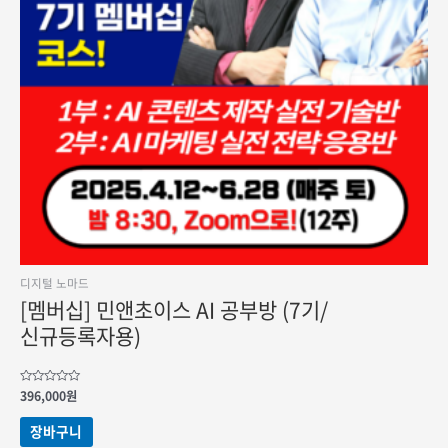
디지털 노마드
[멤버십] 민앤초이스 AI 공부방 (7기/
신규등록자용)
5
396,000
원
중에서
0
로
장바구니
평가됨