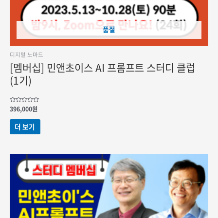
품절
디지털 노마드
[멤버십] 민앤초이스 AI 프롬프트 스터디 클럽
(1기)
5
396,000
원
중에서
0
로
더 보기
평가됨