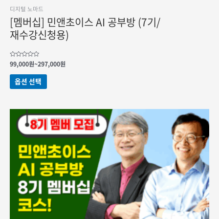
디지털 노마드
[멤버십] 민앤초이스 AI 공부방 (7기/
재수강신청용)
가격
5
99,000
원
~
297,000
원
중에서
범위:
0
여러
99,000원
로
옵션 선택
변형이
평가됨
~297,000원
이
상품에
있습니다.
상품
페이지에서
옵션을
선택할
수
있습니다.