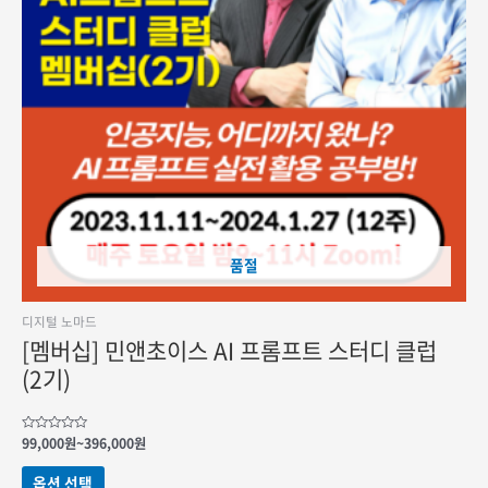
품절
디지털 노마드
[멤버십] 민앤초이스 AI 프롬프트 스터디 클럽
(2기)
가격
5
99,000
원
~
396,000
원
중에서
범위:
0
여러
99,000원
로
옵션 선택