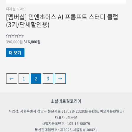
디지털 노마드
[멤버십] 민앤초이스 AI 프롬프트 스터디 클럽
(3기/단체할인용)
원래
현재
5
396,000
원
316,800
원
중에서
가격:
가격:
0
396,000원.
316,800원.
로
더 보기
평가됨
←
1
2
3
→
소셜네트웍코리아
사업장: 서울특별시 강남구 봉은사로 317, 2층 2328호(논현동, 아모제논현빌딩)
대표자 : 최규문
사업자등록번호 : 105-16-66079
통신판매업번호 : 제2025-서울강남-00421