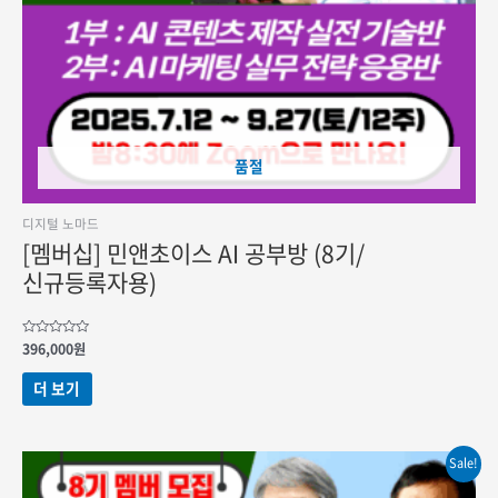
품절
디지털 노마드
[멤버십] 민앤초이스 AI 공부방 (8기/
신규등록자용)
5
396,000
원
중에서
0
로
더 보기
평가됨
Sale!