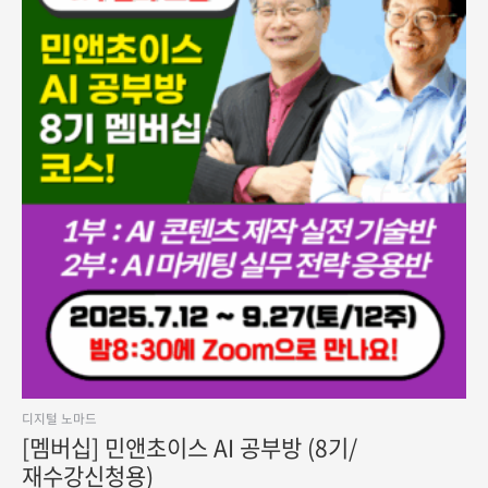
디지털 노마드
[멤버십] 민앤초이스 AI 공부방 (8기/
재수강신청용)