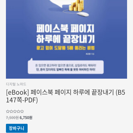
디지털 노마드
[eBook] 페이스북 페이지 하루에 끝장내기 (B5
147쪽-PDF)
원래
현재
5
7,500
원
6,750
원
중에서
가격:
가격:
0
7,500원.
6,750원.
로
장바구니
평가됨