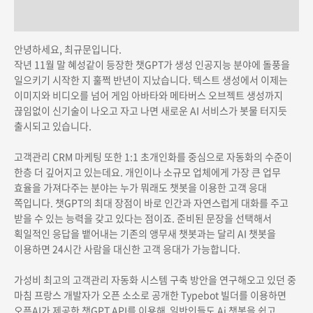
상품평 (0)
안녕하세요, 최규문입니다.
작년 11월 말 혜성같이 등장한 챗GPT가 생성 인공지능 분야에 돌풍을
일으키기 시작한 지 훌쩍 반년이 지났습니다. 텍스트 생성에서 이제는
이미지와 비디오를 넘어 게임 아바타와 메타버스 오브젝트 생성까지
끊임없이 신기술이 나오고 자고 나면 새로운 AI 서비스가 봇물 터지듯
출시되고 있습니다.
고객관리 CRM 마케팅 또한 1:1 초개인화를 중심으로 자동화의 수준이
한층 더 깊어지고 있는데요. 개인이나 소규모 업체에게 가장 큰 업무
효율을 가져다주는 분야는 누가 뭐래도 챗봇을 이용한 고객 응대
쪽입니다. 챗GPT의 최대 장점이 바로 인간과 자연스럽게 대화를 주고
받을 수 있는 능력을 갖고 있다는 점이죠. 준비된 문장을 선택해서
획일적인 응답을 뱉어내는 기존의 앵무새 챗봇과는 달리 AI 챗봇을
이용하면 24시간 사람을 대신한 고객 응대가 가능합니다.
가성비 최고의 고객관리 자동화 시스템 구축 방안을 연구해오고 있던 중
마침 프랑스 개발자가 오픈 소소로 공개한 Typebot 빌더를 이용하면
오픈AI가 제공한 챗GPT API를 이용해 일반인들도 Ai 챗봇을 쉽고