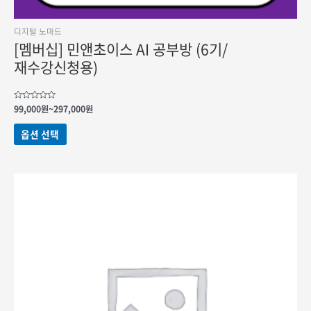
디지털 노마드
[멤버십] 민앤초이스 AI 공부방 (6기/
재수강신청용)
가격
5
99,000
원
~
297,000
원
중에서
범위:
0
여러
99,000원
로
옵션 선택
변형이
평가됨
~297,000원
이
상품에
있습니다.
상품
페이지에서
옵션을
선택할
수
있습니다.