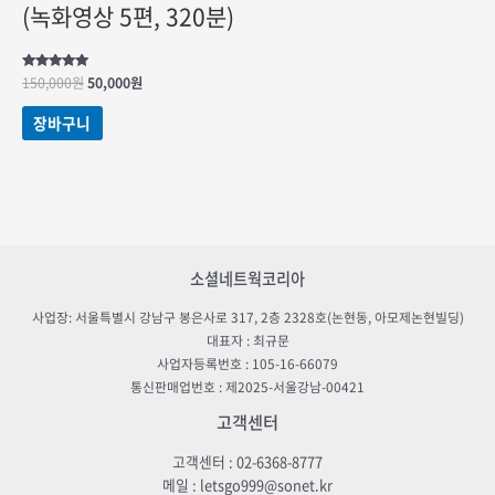
(녹화영상 5편, 320분)
원래
현재
5 중에서
150,000
원
50,000
원
5.00
가격:
가격:
로 평가됨
150,000원.
50,000원.
장바구니
소셜네트웍코리아
사업장: 서울특별시 강남구 봉은사로 317, 2층 2328호(논현동, 아모제논현빌딩)
대표자 : 최규문
사업자등록번호 : 105-16-66079
통신판매업번호 : 제2025-서울강남-00421
고객센터
고객센터 : 02-6368-8777
메일 : letsgo999@sonet.kr