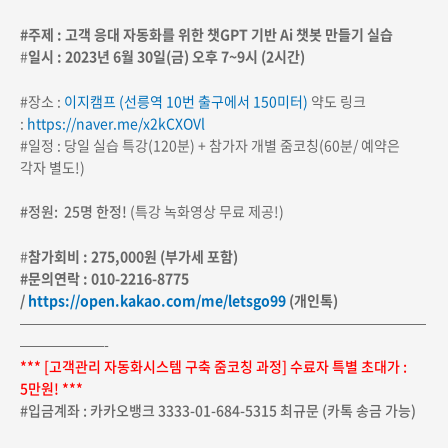
#주제 : 고객 응대 자동화를 위한 챗GPT 기반 Ai 챗봇 만들기 실습
#
일시 : 2023년 6월 30일(금) 오후 7~9시 (2시간)
#장소 :
이지캠프 (선릉역 10번 출구에서 150미터)
약도 링크
:
https://naver.me/x2kCXOVl
#일정 : 당일 실습 특강(120분) + 참가자 개별 줌코칭(60분/ 예약은
각자 별도!)
#정원: 25명 한정!
(특강 녹화영상 무료 제공!)
#
참가회비 : 275,000원 (부가세 포함)
#문의연락 : 010-2216-8775
/
https://open.kakao.com/me/letsgo99
(개인톡)
—————————————————————————————
——————-
*** [고객관리 자동화시스템 구축 줌코칭 과정] 수료자 특별 초대가 :
5만원! ***
#입금계좌 : 카카오뱅크 3333-01-684-5315 최규문 (카톡 송금 가능)