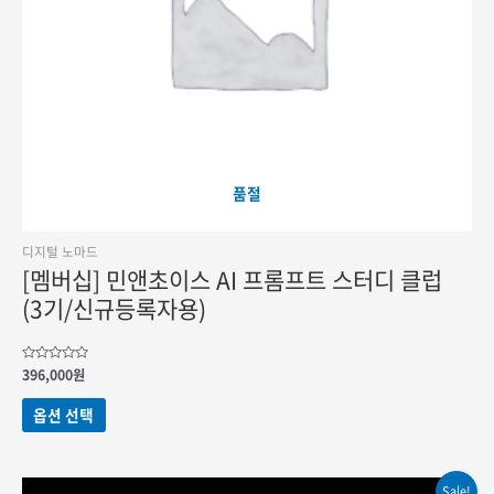
품절
디지털 노마드
[멤버십] 민앤초이스 AI 프롬프트 스터디 클럽
(3기/신규등록자용)
5
396,000
원
중에서
0
여러
로
옵션 선택
변형이
평가됨
이
상품에
있습니다.
Sale!