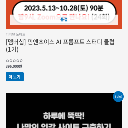
품절
디지털 노마드
[멤버십] 민앤초이스 AI 프롬프트 스터디 클럽
(1기)
5
396,000
원
중에서
0
로
더 보기
평가됨
Sale!