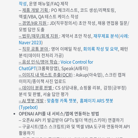
작성
, 운영 매뉴얼/FAQ 제작
–
제품 개발 기획
: PO 체크리스트, 코드 생성/리팩토링,
엑셀/VBA, QA 테스트 케이스 작성
– 경영
/HR
지원
: JD(직무정의서) 초안 작성, 채용 면접용 질문/
모범 답안 도출
– 법무
/
재무
/
회계 지원
: 계약서 초안 작성,
재무제표 분석
(
사례
:
Naver 2023
)
–
직무 공통 분야
: 영어 이메일 작성,
회의록 작성 및 요약
, 패턴
분석(데이터 전처리 가공)
– 음성 인식/영어 학습
:
Voice Control for
ChatGPT
(크롬확장앱), Speak(AI튜터)
– 이미지 내 텍스트 추출
(OCR)
: Askup(아숙업), 스크린 캡쳐
이미지/종이책 사진 업로드
– 데이터 분류 판별
: CS 상담내용, 쇼핑몰 리뷰, 감정(긍부정)
분석 및 판별, 서술 답안 평가
– AI
챗봇 개발
:
맞춤형 카톡 챗봇
,
홈페이지
ARS
챗봇
(Typebot)
OPENAI API를 내 서비스/앱에 연동하는 방법
– 오픈AI API 키 발급받아 GPTs 빌더 액션(스키마) 연결하기
– 구글시트(앱스 스크립트)와 및 엑셀 VBA 도구와 연동하여 API
활용하기