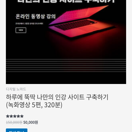
디지털 노마드
하루에 뚝딱 나만의 인강 사이트 구축하기
(녹화영상 5편, 320분)
원래
현재
5 중에서
150,000
원
50,000
원
5.00
가격:
가격:
로 평가됨
150,000원.
50,000원.