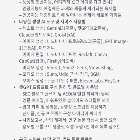
– 생성형 인공지능, 어디까지 왔고 어디로 가고 있나?
– 인공지능이 해결해온 과제와 새롭게 제기되는 숙제들
– 인공지능 대중화로 인해 일어나는 문제와 새로운 기회들
다양한 생성 AI 도구 및 서비스 사용법
– 텍스트 생성: Gemini3(구글), 챗GPT5(오픈AI),
Claude(엔트로픽), Grok4(xAI)
– 이미지 생성 : 나노바나나 프로&위스크(구글), GPT Image-
1(오픈AI), 미드저니
– 이미지 편집 : 나노바나나 프로, Reclaft, Canva,
CapCut(캡컷), Firefly(어도비)
– 비디오 생성 : Veo3.1, Sora2, Gen3, Vrew, Kling,
– 오디오 생성 : Suno, Udio (작사 작곡, BGM)
– 보이스 생성 : 구글 TTS, 수퍼톤, ElevenLabs, HeyGen
챗GPT 프롬프트 구성 원리 및 용도별 사용법
– SEO 블로그 글쓰기 및 AEO(AI 엔진 최적화) 원리
– 영문 이메일, 파워포인트 슬라이드 스크립트 쓰기
– 광고 카피 및 설명문, 동영상 스크립트 작성하기
– 신제품, 신규 프로젝트 구상 아이디어 짜내기
– 사업보고서, 사업 계획서, 연구 논문 작성시 활용 요령
– 용도별 프롬프트 템플릿 작성 요령 (맨 아래 목록 참조!)
구글 노트북LM 및 오팔, 빌드 통합 활용법