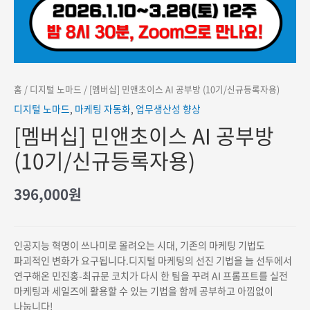
홈
/
디지털 노마드
/ [멤버십] 민앤초이스 AI 공부방 (10기/신규등록자용)
디지털 노마드
,
마케팅 자동화
,
업무생산성 향상
[멤버십] 민앤초이스 AI 공부방
(10기/신규등록자용)
396,000
원
인공지능 혁명이 쓰나미로 몰려오는 시대, 기존의 마케팅 기법도
파괴적인 변화가 요구됩니다.디지털 마케팅의 선진 기법을 늘 선두에서
연구해온 민진홍-최규문 코치가 다시 한 팀을 꾸려 AI 프롬프트를 실전
마케팅과 세일즈에 활용할 수 있는 기법을 함께 공부하고 아낌없이
나눕니다!