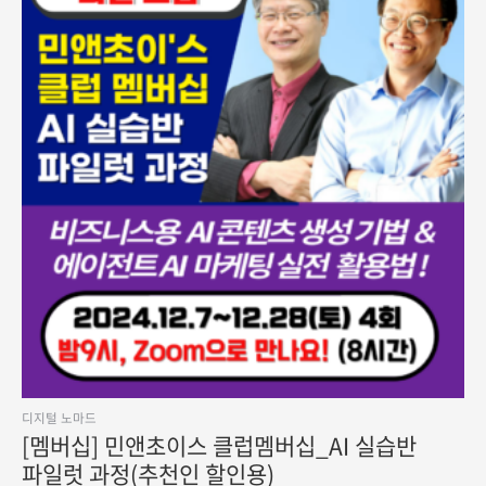
디지털 노마드
[멤버십] 민앤초이스 클럽멤버십_AI 실습반
파일럿 과정(추천인 할인용)