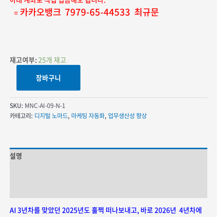
카카오뱅크 7979-65-44533 최규문
=
재고여부:
25개 재고
[멤버십]
장바구니
민앤초이스
AI
공부방
SKU:
MNC-AI-09-N-1
(10기/
카테고리:
디지털 노마드
,
마케팅 자동화
,
업무생산성 향상
신규등록자용)
수량
설명
추가 정보
상품평 (0)
AI 3년차를 맞았던 2025년도 훌쩍 떠나보내고, 바로 2026년 4년차에