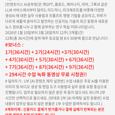
[민앤초이스 AI공부방]은 챗GPT, 클로드, 제미나이, 라마, 그록과 같은
LLM 서비스에서부터 달리3, 미드저니, 리크래프트를 비롯해 다양한
생성AI 에 대한 실무 사용법과 프롬프트 명령 기법을 공유하고, 하루가
다르게 새롭게 쏟아지고 발전하는 인공지능 기술의 최근 동향과 새로운
뉴스 정보를 나누고 함께 공부하는 연구 학습 커뮤니티입니다.
2026년 1월 10일부터 3월 28일까지 12주( 3개월)간!
12회(총 36시간)에 걸쳐 매주 토요일 밤 8시 30분에 줌으로 만납니다!!
#보너스 :
1기(36시간) + 2기(24시간) +3기(30시간)
+ 4기(30시간) + 5기(30시간) + 6기(36시간)
+ 7기(36시간) + 8기(36시간) + 9기(36시간)
= 294시간 수업 녹화 동영상 무료 시청권!!
# 일러두기 : 1부 [AI 콘텐츠 제작 실전반] 수업 내용은 주로 AI를 이용한
이미지 및 비디오 생성 및 편집 도구 사용법과 실무 응용 요령 중심으로
진행됩니다. 업무상 필요하지 않은 분은 꼭 듣지 않으셔도 되니까 2부
시간만 선택적으로 들으세요. (반대로 2부 [AI 마케팅 실전 응용반] 수업
내용이 업무상 필요치 않은 분들은 1부 수업만 참여하셔도 됩니다.)
#계좌이체 : 신용카드 결제가 번거롭거나 결제 실패가 반복되는 분은
아래 계좌로 직접 입금해도 됩니다.