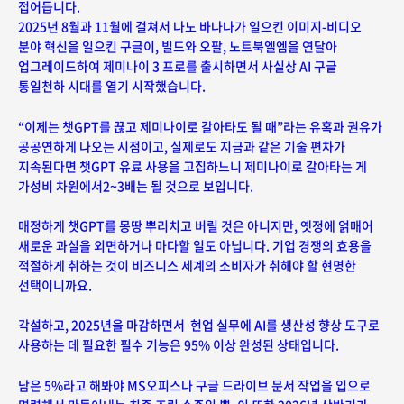
접어듭니다.
2025년 8월과 11월에 걸쳐서 나노 바나나가 일으킨 이미지-비디오
분야 혁신을 일으킨 구글이, 빌드와 오팔, 노트북엘엠을 연달아
업그레이드하여 제미나이 3 프로를 출시하면서 사실상 AI 구글
통일천하 시대를 열기 시작했습니다.
“이제는 챗GPT를 끊고 제미나이로 갈아타도 될 때”라는 유혹과 권유가
공공연하게 나오는 시점이고, 실제로도 지금과 같은 기술 편차가
지속된다면 챗GPT 유료 사용을 고집하느니 제미나이로 갈아타는 게
가성비 차원에서2~3배는 될 것으로 보입니다.
매정하게 챗GPT를 몽땅 뿌리치고 버릴 것은 아니지만, 옛정에 얽매어
새로운 과실을 외면하거나 마다할 일도 아닙니다. 기업 경쟁의 효용을
적절하게 취하는 것이 비즈니스 세계의 소비자가 취해야 할 현명한
선택이니까요.
각설하고, 2025년을 마감하면서 현업 실무에 AI를 생산성 향상 도구로
사용하는 데 필요한 필수 기능은 95% 이상 완성된 상태입니다.
남은 5%라고 해봐야 MS오피스나 구글 드라이브 문서 작업을 입으로