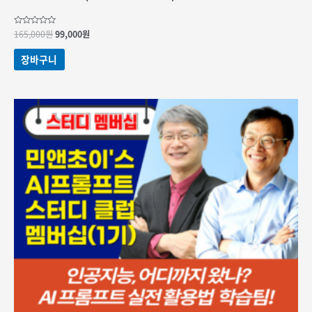
원래
현재
5
165,000
원
99,000
원
중에서
가격:
가격:
0
165,000원.
99,000원.
로
장바구니
평가됨