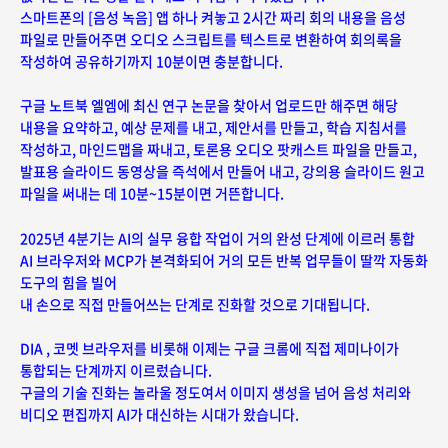
스마트폰의 [음성 녹음] 앱 하나 켜놓고 2시간 짜리 회의 내용을 음성
파일로 만들어주면
오디오 스크립트를 텍스트로 변환하여 회의록을
작성하여 공유하기까지 10분이면 충분합니다.
구글 노트북 엘엠에 최신 연구 논문을 찾아서 업로드만 해주면 해당
내용을 요약하고,
예상 문제를 내고, 제안서를 만들고, 학습 지침서를
작성하고, 마인드맵을 짜내고,
토론용 오디오 팟캐스트 파일을 만들고,
발표용 슬라이드 동영상을 즉석에서 만들어 내고,
강의용 슬라이드 원고
파일을 써내는 데 10분~15분이면 거뜬합니다.
2025년 4분기는 AI의 실무 융합 작업이 거의 완성 단계에 이르러 통합
AI 브라우저와
MCP가 본격화되어 거의 모든 반복 업무들이 딸깍 자동화
도구의 힘을 빌어
내 손으로 직접 만들어쓰는 단계로 진화할 것으로 기대됩니다.
DIA , 코멧 브라우저를 비롯해 이제는 구글 크롬에 직접 제미나이가
통합되는 단계까지 이르렀습니다.
구글의 기술 진화는 놀라울 정도여서 이미지 생성을 넘어 음성 처리와
비디오 편집까지 AI가 대신하는 시대가 왔습니다.