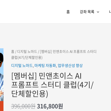
홈
강좌 목록
홈
/
디지털 노마드
/ [멤버십] 민앤초이스 AI 프롬프트 스터디
클럽(4기/단체할인용)
디지털 노마드
,
마케팅 자동화
,
업무생산성 향상
[멤버십] 민앤초이스 AI
프롬프트 스터디 클럽(4기/
단체할인용)
원래
현재
396,000
원
316,800
원