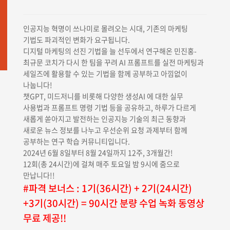
가격:
가격:
396,000원.
316,800원.
인공지능 혁명이 쓰나미로 몰려오는 시대, 기존의 마케팅
기법도 파괴적인 변화가 요구됩니다.
디지털 마케팅의 선진 기법을 늘 선두에서 연구해온 민진홍-
최규문 코치가 다시 한 팀을 꾸려 AI 프롬프트를 실전 마케팅과
세일즈에 활용할 수 있는 기법을 함께 공부하고 아낌없이
나눕니다!
챗GPT, 미드저니를 비롯해 다양한 생성AI 에 대한 실무
사용법과 프롬프트 명령 기법 등을 공유하고, 하루가 다르게
새롭게 쏟아지고 발전하는 인공지능 기술의 최근 동향과
새로운 뉴스 정보를 나누고 우선순위 요청 과제부터 함께
공부하는 연구 학습 커뮤니티입니다.
2024년 6월 8일부터 8월 24일까지 12주, 3개월간!
12회(총 24시간)에 걸쳐 매주 토요일 밤 9시에 줌으로
만납니다!!
#파격 보너스 : 1기(36시간) + 2기(24시간)
+3기(30시간) = 90시간 분량 수업 녹화 동영상
무료 제공!!