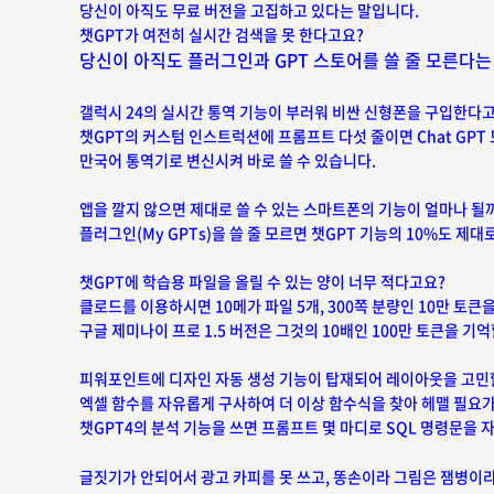
당신이 아직도 무료 버전을 고집하고 있다는 말입니다.
챗GPT가 여전히 실시간 검색을 못 한다고요?
당신이 아직도 플러그인과 GPT 스토어를 쓸 줄 모른다는
갤럭시 24의 실시간 통역 기능이 부러워 비싼 신형폰을 구입한다
챗GPT의 커스텀 인스트럭션에 프롬프트 다섯 줄이면 Chat GPT
만국어 통역기로 변신시켜 바로 쓸 수 있습니다.
앱을 깔지 않으면
제
대로 쓸 수 있는 스마트폰의 기능이 얼마나 될
플러그인(My GPTs)을 쓸 줄 모르면 챗GPT 기능의
10%도 제대로
챗GPT에 학습용 파일을 올릴 수 있는 양이 너무 적다고요?
클로드를 이용하시면 10메가 파일 5개, 300쪽 분량인 10만 토큰을
구글 제미나이 프로 1.5 버전은 그것의 10배인 100만 토큰을 기억
피워포인트에 디자인 자동 생성 기능이 탑재되어 레이아웃을 고민
엑셀 함수를 자유롭게 구사하여 더 이상 함수식을 찾아 헤맬 필요
챗GPT4의 분석 기능을 쓰면 프롬프트 몇 마디로 SQL 명령문을 
글짓기가 안되어서 광고 카피를 못 쓰고,
똥손이라 그림은 잼병이