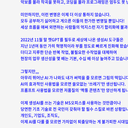
악보를 몰라 작곡을 못하고,
코딩을 몰라 프로그래밍은 엄두도 못 
미안하지만, 이런 변명은 이제 더 이상 통하지 않습니다.
모두 공부하기 싫어하고 게으른 이들의 한가한 변명일 뿐입니다!
세상 흐름을 애써 외면하는 사람들의 억지스런 자기 합리화에 불과
2022년 11월 말 챗GPT를 필두로 세상에 나온 생성AI 도구들은
지난 1년여 동안 가히 혁명적이라 부를 정도로 빠르게 진화해 왔습
더디고 지루한 단순 반복 작업, 불필요한 수작업을 대체하여
현장의 업무 생산성을 몇 배는 기본, 수십 배 이상 높여주고 있습니
그렇지만,,,
아무리 뛰어난 AI 가 나와도 내가 써먹을 줄 모르면 그림의 떡입니다
AI의 효과적인 사용법을 모르면 쓸모없는 ‘쓰레기’만 생산됩니다.
프롬프트 사용법을 모르면 저품질의 ‘짝퉁 콘텐츠’만 양산하게 됩
이제 생성AI를 쓰는 기술은 MS오피스를
사
용하는 것만큼이나
당연한 기초 기술로 전 국민이 갖춰야 할
필수 스킬로 바뀐 상황입
개인도, 기업도, 조직도,
이제 AI를 다룰 줄 모르면 가차없이 퇴출당하는 게 불가피한 시대