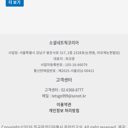
로
더 보기
평가됨
소셜네트웍코리아
사업장: 서울특별시 강남구 봉은사로 317, 2층 2328호(논현동, 아모제논현빌딩)
대표자 : 최규문
사업자등록번호 : 105-16-66079
통신판매업번호 : 제2025-서울강남-00421
고객센터
고객센터 : 02-6368-8777
메일 : letsgo999@sonet.kr
이용약관
개인정보 처리방침
Copyright ©2026 최규문의디마불사 온라인교실 All right reserved. 제공: