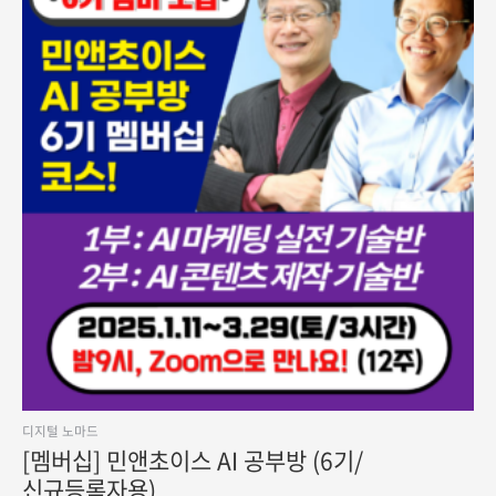
디지털 노마드
[멤버십] 민앤초이스 AI 공부방 (6기/
신규등록자용)