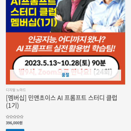
품절
디지털 노마드
[멤버십] 민앤초이스 AI 프롬프트 스터디 클럽
(1기)
5
396,000
원
중에서
0