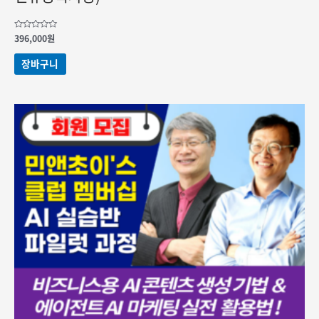
5
396,000
원
중에서
0
로
장바구니
평가됨