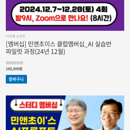
디지털 노마드
[멤버십] 민앤초이스 클럽멤버십_AI 실습반
파일럿 과정(24년 12월)
5
165,000
원
중에서
0
로
장바구니
평가됨