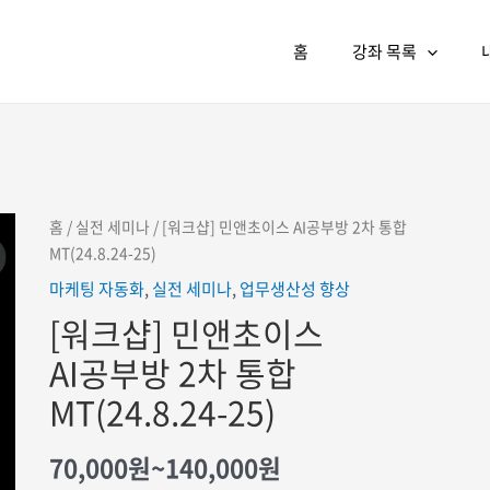
홈
강좌 목록
홈
/
실전 세미나
/ [워크샵] 민앤초이스 AI공부방 2차 통합
MT(24.8.24-25)
마케팅 자동화
,
실전 세미나
,
업무생산성 향상
[워크샵] 민앤초이스
AI공부방 2차 통합
MT(24.8.24-25)
가격
70,000
원
~
140,000
원